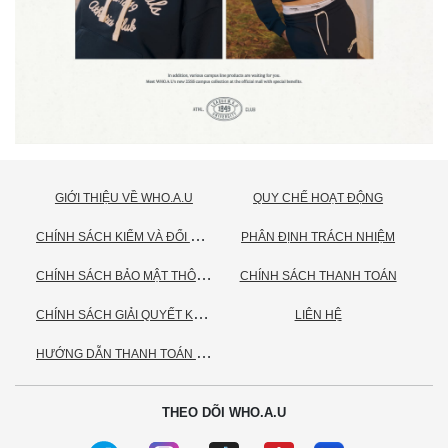
GIỚI THIỆU VỀ WHO.A.U
QUY CHẾ HOẠT ĐỘNG
C
HÍNH SÁCH KIỂM VÀ ĐỔI TRẢ HÀNG
PHÂN ĐỊNH TRÁCH NHIỆM
C
HÍNH SÁCH BẢO MẬT THÔNG TIN CÁ NHÂN
CHÍNH SÁCH THANH TOÁN
C
HÍNH SÁCH GIẢI QUYẾT KHIẾU NẠI
LIÊN HỆ
H
ƯỚNG DẪN THANH TOÁN VNPAY
THEO DÕI WHO.A.U