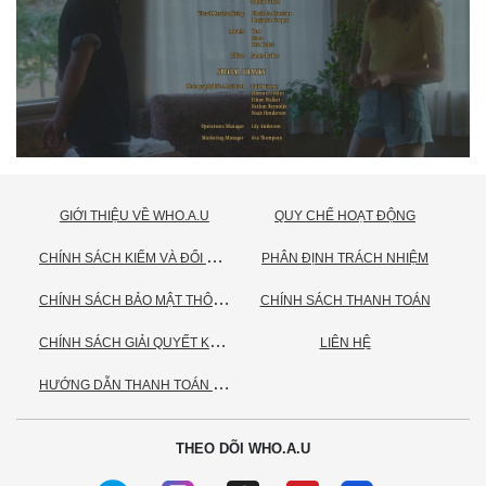
GIỚI THIỆU VỀ WHO.A.U
QUY CHẾ HOẠT ĐỘNG
C
HÍNH SÁCH KIỂM VÀ ĐỔI TRẢ HÀNG
PHÂN ĐỊNH TRÁCH NHIỆM
C
HÍNH SÁCH BẢO MẬT THÔNG TIN CÁ NHÂN
CHÍNH SÁCH THANH TOÁN
C
HÍNH SÁCH GIẢI QUYẾT KHIẾU NẠI
LIÊN HỆ
H
ƯỚNG DẪN THANH TOÁN VNPAY
THEO DÕI WHO.A.U