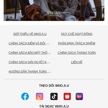
GIỚI THIỆU VỀ WHO.A.U
QUY CHẾ HOẠT ĐỘNG
C
HÍNH SÁCH KIỂM VÀ ĐỔI TRẢ HÀNG
PHÂN ĐỊNH TRÁCH NHIỆM
C
HÍNH SÁCH BẢO MẬT THÔNG TIN CÁ NHÂN
CHÍNH SÁCH THANH TOÁN
C
HÍNH SÁCH GIẢI QUYẾT KHIẾU NẠI
LIÊN HỆ
H
ƯỚNG DẪN THANH TOÁN VNPAY
THEO DÕI WHO.A.U
TẢI NGAY WHO.A.U