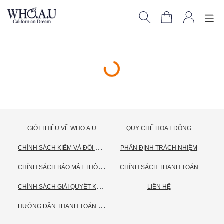
GIỚI THIỆU VỀ WHO.A.U
QUY CHẾ HOẠT ĐỘNG
C
HÍNH SÁCH KIỂM VÀ ĐỔI TRẢ HÀNG
PHÂN ĐỊNH TRÁCH NHIỆM
C
HÍNH SÁCH BẢO MẬT THÔNG TIN CÁ NHÂN
CHÍNH SÁCH THANH TOÁN
C
HÍNH SÁCH GIẢI QUYẾT KHIẾU NẠI
LIÊN HỆ
H
ƯỚNG DẪN THANH TOÁN VNPAY