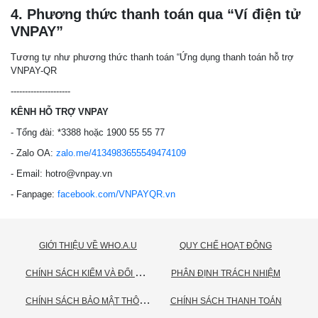
4. Phương thức thanh toán qua “Ví điện tử
VNPAY”
Tương tự như phương thức thanh toán “Ứng dụng thanh toán hỗ trợ
VNPAY-QR
---------------------
KÊNH HỖ TRỢ VNPAY
- Tổng đài: *3388 hoặc 1900 55 55 77
- Zalo OA:
zalo.me/4134983655549474109
- Email: hotro@vnpay.vn
- Fanpage:
facebook.com/VNPAYQR.vn
GIỚI THIỆU VỀ WHO.A.U
QUY CHẾ HOẠT ĐỘNG
C
HÍNH SÁCH KIỂM VÀ ĐỔI TRẢ HÀNG
PHÂN ĐỊNH TRÁCH NHIỆM
C
HÍNH SÁCH BẢO MẬT THÔNG TIN CÁ NHÂN
CHÍNH SÁCH THANH TOÁN