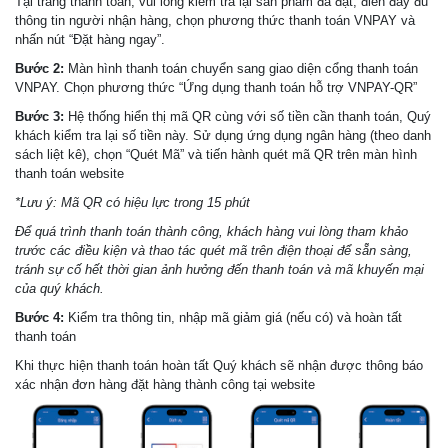
Tại trang thanh toán, vui lòng kiểm tra lại sản phẩm đã đặt, điền đầy đủ
thông tin người nhận hàng, chọn phương thức thanh toán VNPAY và
nhấn nút “Đặt hàng ngay”.
Bước 2:
Màn hình thanh toán chuyển sang giao diện cổng thanh toán
VNPAY. Chọn phương thức “Ứng dụng thanh toán hỗ trợ VNPAY-QR”
Bước 3:
Hệ thống hiển thị mã QR cùng với số tiền cần thanh toán, Quý
khách kiểm tra lại số tiền này. Sử dụng ứng dụng ngân hàng (theo danh
sách liệt kê), chọn “Quét Mã” và tiến hành quét mã QR trên màn hình
thanh toán website
*Lưu ý: Mã QR có hiệu lực trong 15 phút
Để quá trình thanh toán thành công, khách hàng vui lòng tham khảo
trước các điều kiện và thao tác quét mã trên điện thoại để sẵn sàng,
tránh sự cố hết thời gian ảnh hưởng đến thanh toán và mã khuyến mại
của quý khách.
Bước 4:
Kiểm tra thông tin, nhập mã giảm giá (nếu có) và hoàn tất
thanh toán
Khi thực hiện thanh toán hoàn tất Quý khách sẽ nhận được thông báo
xác nhận đơn hàng đặt hàng thành công tại website