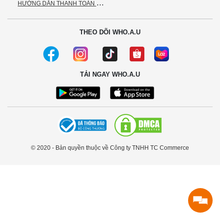
H
ƯỚNG DẪN THANH TOÁN VNPAY
THEO DÕI WHO.A.U
TẢI NGAY WHO.A.U
© 2020 - Bản quyền thuộc về Công ty TNHH TC Commerce