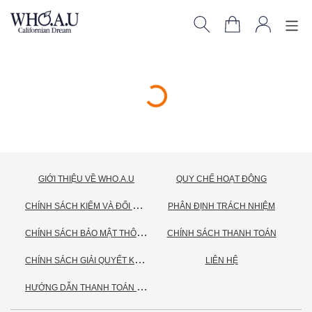
GIỚI THIỆU VỀ WHO.A.U
QUY CHẾ HOẠT ĐỘNG
C
HÍNH SÁCH KIỂM VÀ ĐỔI TRẢ HÀNG
PHÂN ĐỊNH TRÁCH NHIỆM
C
HÍNH SÁCH BẢO MẬT THÔNG TIN CÁ NHÂN
CHÍNH SÁCH THANH TOÁN
C
HÍNH SÁCH GIẢI QUYẾT KHIẾU NẠI
LIÊN HỆ
H
ƯỚNG DẪN THANH TOÁN VNPAY