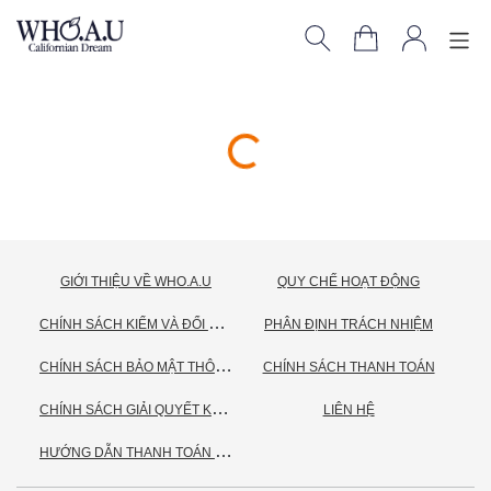
GIỚI THIỆU VỀ WHO.A.U
QUY CHẾ HOẠT ĐỘNG
C
HÍNH SÁCH KIỂM VÀ ĐỔI TRẢ HÀNG
PHÂN ĐỊNH TRÁCH NHIỆM
C
HÍNH SÁCH BẢO MẬT THÔNG TIN CÁ NHÂN
CHÍNH SÁCH THANH TOÁN
C
HÍNH SÁCH GIẢI QUYẾT KHIẾU NẠI
LIÊN HỆ
H
ƯỚNG DẪN THANH TOÁN VNPAY