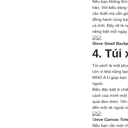
Nếu bạn không thíc
hảo. Với kiểu dáng
cần thiết mà vẫn gi
đồng hành cùng bạn
cá tính. Đây sẽ là
riêng biệt mỗi ngày.
Steve Small Back
4. Túi
Túi xách là một phụ 
còn vì khả năng tạo
WHO.A.U giúp bạn d
ngoài.
Điều đặc biệt ở chiế
cách của mình một c
quai đeo chéo. Với
đến một vẻ ngoài vừa
S
teve Canvas Tot
Nếu bạn cần một chi