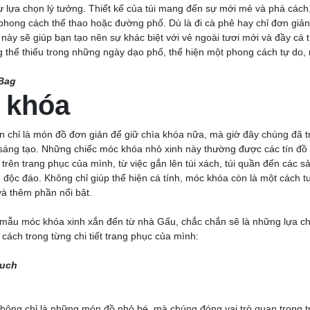
sự lựa chọn lý tưởng. Thiết kế của túi mang đến sự mới mẻ và phá cách
phong cách thể thao hoặc đường phố. Dù là đi cà phê hay chỉ đơn giả
i này sẽ giúp bạn tạo nên sự khác biệt với vẻ ngoài tươi mới và đầy cá t
 thể thiếu trong những ngày dạo phố, thể hiện một phong cách tự do,
Bag
 khóa
 chỉ là món đồ đơn giản để giữ chìa khóa nữa, mà giờ đây chúng đã t
 sáng tạo. Những chiếc móc khóa nhỏ xinh này thường được các tín đồ 
rên trang phục của mình, từ việc gắn lên túi xách, túi quần đến các 
độc đáo. Không chỉ giúp thể hiện cá tính, móc khóa còn là một cách t
và thêm phần nổi bật.
 mẫu móc khóa xinh xắn đến từ nhà Gấu, chắc chắn sẽ là những lựa c
ách trong từng chi tiết trang phục của mình:
ouch
không chỉ là những món đồ nhỏ bé, mà chúng đóng vai trò quan trọng t