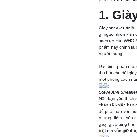
1. Già
Giày sneaker từ lâu
gì ngạc nhiên khi n
sneaker của WHO.A.
phẩm này chính là b
người mang.
Đặc biệt, phần mũi
thu hút cho đôi già
một phong cách năn
Steve AMI Sneake
Nếu bạn yêu thích 
chắn sẽ khiến bạn p
dễ phối hợp với mọi
nhưng điểm nhấn đặ
giày, giúp tăng thê
biệt mà vẫn giữ đượ