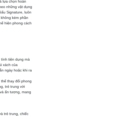
à lựa chọn hoàn
theo những vật dụng
Gấu Signature, luôn
g không kém phần
thể hiện phong cách
ì tính tiện dụng mà
úi xách của
ắn ngày hoặc khi ra
ó thể thay đổi phong
, trẻ trung với
 và ấn tượng, mang
 trẻ trung, chiếc