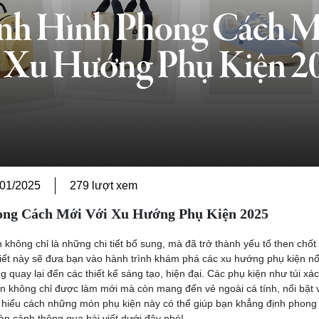
/01/2025
279 lượt xem
ong Cách Mới Với Xu Hướng Phụ Kiện 2025
không chỉ là những chi tiết bổ sung, mà đã trở thành yếu tố then chốt
viết này sẽ đưa bạn vào hành trình khám phá các xu hướng phụ kiện nổ
 quay lại đến các thiết kế sáng tạo, hiện đại. Các phụ kiện như túi xác
 không chỉ được làm mới mà còn mang đến vẻ ngoài cá tính, nổi bật 
iểu cách những món phụ kiện này có thể giúp bạn khẳng định phong
àn cảnh thông qua bài viết dưới đây nhé!