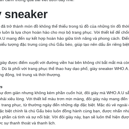
y sneaker
 đã trở thành món đồ không thể thiếu trong tủ đồ của những tín đồ thời
ó luôn là lựa chọn hoàn hảo cho mọi bộ trang phục. Với thiết kế đế chốn
U mang đến sự kết hợp hoàn hảo giữa tính năng và phong cách. Điểm
iểu tượng đặc trưng cùng chú Gấu béo, giúp tạo nên dấu ấn riêng biệt
 giày được điểm xuyết với đường viền hai bên không chỉ bắt mắt mà cò
y. Dù là phối với trang phục thể thao hay dạo phố, giày sneaker WHO.
g động, trẻ trung và thời thượng.
rs
sự đơn giản nhưng không kém phần cuốn hút, đôi giày mà WHO.A.U sắp
hải xiêu lòng. Với thiết kế màu trơn mịn màng, đôi giày này mang đến v
 trang phục, từ thường ngày đến những dịp đặc biệt. Mặc dù vẻ ngoài
c biệt chính là chú Gấu béo luôn đồng hành cùng bạn, được nhấn nhá
m phần cá tính và sự nổi bật. Với đôi giày này, bạn sẽ luôn thể hiện đư
c sự thanh thoát và thanh lịch.