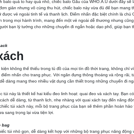
h balo quá to hay quá nhỏ, chiếc balo Gấu của WHO.A.U dưới đây sẽ l
 đơn giản nhưng vô cùng thu hút, chiếc balo này vừa đủ để bạn mang 
ữ được vẻ ngoài tinh tế và thanh lịch. Điểm nhấn đặc biệt chính là chú 
 trong mọi hành trình, mang đến một vẻ ngoài dễ thương nhưng cũn
 người bạn lý tưởng cho những chuyến đi ngắn hoặc dạo phố, giúp bạn 
pack
 xách
kiện không thể thiếu trong tủ đồ của mọi tín đồ thời trang, không chỉ v
 điểm nhấn cho trang phục. Với ngăn đựng thông thoáng và rộng rãi, t
ễ dàng mang theo nhiều vật dụng cần thiết trong những chuyến đi ng
c túi này là thiết kế hai kiểu đeo linh hoạt: quai đeo và xách tay. Bạn c
ách dễ dàng, từ thanh lịch, nhẹ nhàng với quai xách tay đến năng động
 chiếc túi xách này, mỗi bộ trang phục của bạn sẽ thêm phần hoàn hảo
 sang trọng lại vừa tiện lợi.
e bag
ếc túi nhỏ gọn, dễ dàng kết hợp với những bộ trang phục năng động và