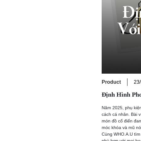
Product
23
Định Hình Ph
Năm 2025, phụ kiện 
cách cá nhân. Bài 
món đồ cổ điển đang
móc khóa và mũ nón
Cùng WHO.A.U tìm h
phù hợp với mọi ho