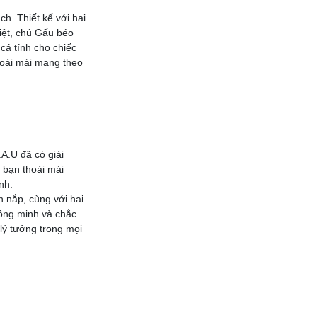
. Thiết kế với hai
iệt, chú Gấu béo
á tính cho chiếc
hoải mái mang theo
A.U đã có giải
 bạn thoải mái
nh.
n nắp, cùng với hai
ông minh và chắc
lý tưởng trong mọi