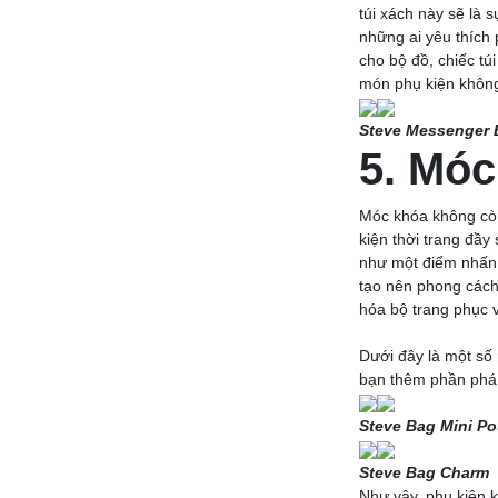
túi xách này sẽ là 
những ai yêu thích 
cho bộ đồ, chiếc tú
món phụ kiện không
Steve Messenger 
5. Móc
Móc khóa không còn
kiện thời trang đầy
như một điểm nhấn t
tạo nên phong cách 
hóa bộ trang phục 
Dưới đây là một số
bạn thêm phần phá c
Steve Bag Mini P
Steve Bag Charm
Như vậy, phụ kiện 