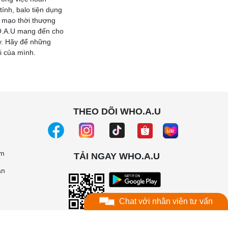
ính, balo tiện dụng
n mạo thời thượng
HO.A.U mang đến cho
y. Hãy để những
i của mình.
THEO DÕI WHO.A.U
ệm
TẢI NGAY WHO.A.U
án
Chat với nhân viên tư vấn