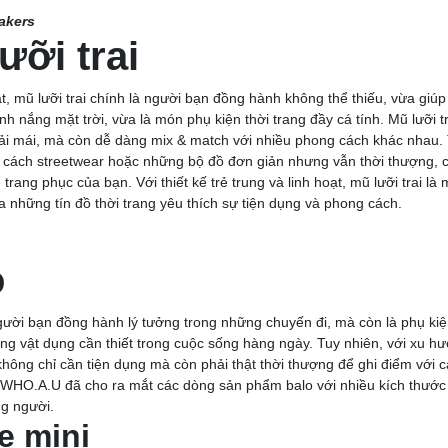
akers
ưỡi trai
gắt, mũ lưỡi trai chính là người bạn đồng hành không thể thiếu, vừa giú
nh nắng mặt trời, vừa là món phụ kiện thời trang đầy cá tính. Mũ lưỡi 
thoải mái, mà còn dễ dàng mix & match với nhiều phong cách khác nhau
 cách streetwear hoặc những bộ đồ đơn giản nhưng vẫn thời thượng, c
 trang phục của bạn. Với thiết kế trẻ trung và linh hoạt, mũ lưỡi trai l
ủa những tín đồ thời trang yêu thích sự tiện dụng và phong cách.
o
gười bạn đồng hành lý tưởng trong những chuyến đi, mà còn là phụ kiệ
 vật dụng cần thiết trong cuộc sống hàng ngày. Tuy nhiên, với xu hướ
không chỉ cần tiện dụng mà còn phải thật thời thượng để ghi điểm với cá
 WHO.A.U đã cho ra mắt các dòng sản phẩm balo với nhiều kích thước
ng người.
e mini