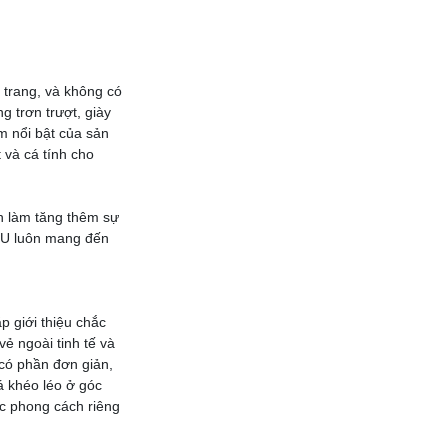
 trang, và không có
g trơn trượt, giày
 nổi bật của sản
 và cá tính cho
n làm tăng thêm sự
A.U luôn mang đến
 giới thiệu chắc
ẻ ngoài tinh tế và
 có phần đơn giản,
 khéo léo ở góc
ợc phong cách riêng