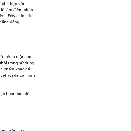
, phù hợp với
n là làm điểm nhấn
ính. Đây chính là
 năng động.
rở thành một phụ
thời trang sử dụng
sản phẩm khác để
uyệt vời để cá nhân
họn hoàn hảo để
rong việc hoàn