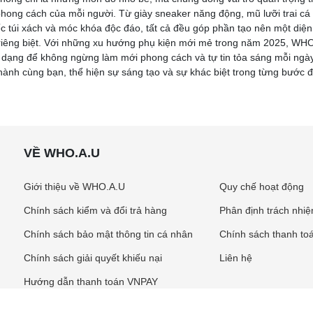
hong cách của mỗi người. Từ giày sneaker năng động, mũ lưỡi trai cá t
c túi xách và móc khóa độc đáo, tất cả đều góp phần tạo nên một diệ
h riêng biệt. Với những xu hướng phụ kiện mới mẻ trong năm 2025, W
 dạng để không ngừng làm mới phong cách và tự tin tỏa sáng mỗi ngà
ành cùng bạn, thể hiện sự sáng tạo và sự khác biệt trong từng bước đ
VỀ WHO.A.U
Giới thiệu về WHO.A.U
Quy chế hoạt động
Chính sách kiểm và đổi trả hàng
Phân định trách nhi
Chính sách bảo mật thông tin cá nhân
Chính sách thanh to
Chính sách giải quyết khiếu nại
Liên hệ
Hướng dẫn thanh toán VNPAY