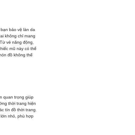
p bạn bảo vệ làn da
trai không chỉ mang
. Từ vẻ năng động,
hiếc mũ này có thể
à món đồ không thể
n quan trọng giúp
ng thời trang hiện
c tín đồ thời trang.
 lớn nhỏ, phù hợp