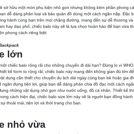
 sẽ sở hữu một món phụ kiện nhỏ gọn nhưng không kém phần phong cách
 bạn dễ dàng phân loại và bảo quản đồ dùng một cách ngăn nắp. Đặc b
ồng hành cùng bạn trên mọi chặng đường, mang đến sự dễ thương và c
 làm hay dạo phố, chiếc balo này sẽ là lựa chọn hoàn hảo để bạn vừa t
ện phong cách riêng biệt.
 Backpack
e lớn
một chiếc balo rộng rãi cho những chuyến đi dài hạn? Đừng lo vì WHO.
hiết kế form to rộng rãi, chiếc balo này mang đến không gian đủ lớn để
ật dụng cần thiết cho chuyến du lịch dài ngày cùng bạn bè hoặc gia đì
3 ngăn đựng tiện lợi, giúp bạn dễ dàng phân chia đồ đạc một cách ngă
ựng những vật dụng nhỏ gọn như nước uống, đồ cá nhân. Thiết kế th
hong cách hiện đại, chiếc balo size lớn này sẽ là người bạn đồng hành 
sự thoải mái, tiện lợi và thời trang cho bạn.
ze nhỏ vừa