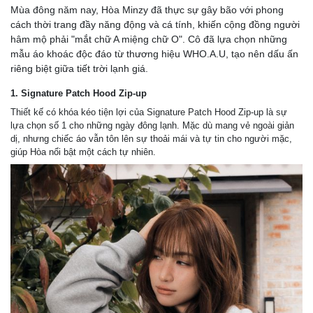
Mùa đông năm nay, Hòa Minzy đã thực sự gây bão với phong
cách thời trang đầy năng động và cá tính, khiến cộng đồng người
hâm mộ phải "mắt chữ A miệng chữ O". Cô đã lựa chọn những
mẫu áo khoác độc đáo từ thương hiệu WHO.A.U, tạo nên dấu ấn
riêng biệt giữa tiết trời lạnh giá.
1. Signature Patch Hood Zip-up
Thiết kế có khóa kéo tiện lợi của Signature Patch Hood Zip-up là sự
lựa chọn số 1 cho những ngày đông lạnh. Mặc dù mang vẻ ngoài giản
dị, nhưng chiếc áo vẫn tôn lên sự thoải mái và tự tin cho người mặc,
giúp Hòa nổi bật một cách tự nhiên.