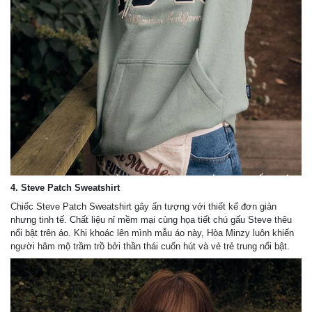
4. Steve Patch Sweatshirt
Chiếc Steve Patch Sweatshirt gây ấn tượng với thiết kế đơn giản
nhưng tinh tế. Chất liệu nỉ mềm mại cùng họa tiết chú gấu Steve thêu
nổi bật trên áo. Khi khoác lên mình mẫu áo này, Hòa Minzy luôn khiến
người hâm mộ trầm trồ bởi thần thái cuốn hút và vẻ trẻ trung nổi bật.