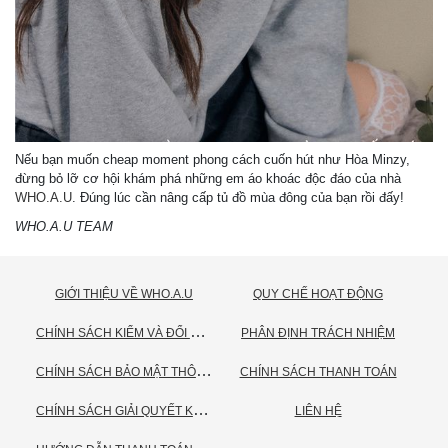
Nếu bạn muốn cheap moment phong cách cuốn hút như Hòa Minzy,
đừng bỏ lỡ cơ hội khám phá những em áo khoác độc đáo của nhà
WHO.A.U
. Đúng lúc cần nâng cấp tủ đồ mùa đông của bạn rồi đấy!
WHO.A.U TEAM
GIỚI THIỆU VỀ WHO.A.U
QUY CHẾ HOẠT ĐỘNG
C
HÍNH SÁCH KIỂM VÀ ĐỔI TRẢ HÀNG
PHÂN ĐỊNH TRÁCH NHIỆM
C
HÍNH SÁCH BẢO MẬT THÔNG TIN CÁ NHÂN
CHÍNH SÁCH THANH TOÁN
C
HÍNH SÁCH GIẢI QUYẾT KHIẾU NẠI
LIÊN HỆ