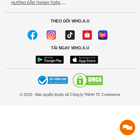
H
ƯỚNG DẪN THANH TOÁN VNPAY
THEO DÕI WHO.A.U
TẢI NGAY WHO.A.U
© 2020 - Bản quyền thuộc về Công ty TNHH TC Commerce