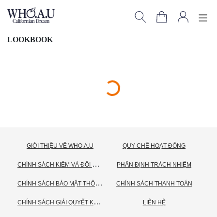
LOOKBOOK
GIỚI THIỆU VỀ WHO.A.U
QUY CHẾ HOẠT ĐỘNG
C
HÍNH SÁCH KIỂM VÀ ĐỔI TRẢ HÀNG
PHÂN ĐỊNH TRÁCH NHIỆM
C
HÍNH SÁCH BẢO MẬT THÔNG TIN CÁ NHÂN
CHÍNH SÁCH THANH TOÁN
C
HÍNH SÁCH GIẢI QUYẾT KHIẾU NẠI
LIÊN HỆ