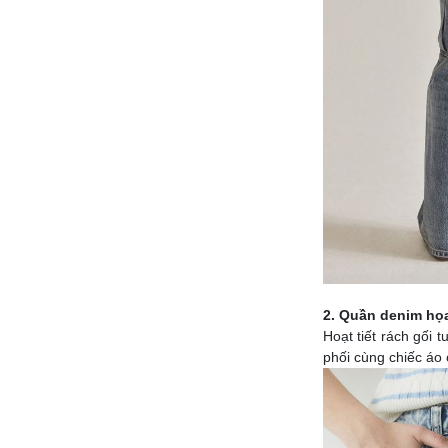
2. Quần denim họa 
Hoạt tiết rách gối 
phối cùng chiếc áo 