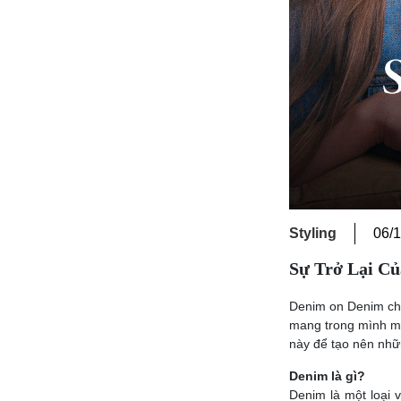
Styling
06/
Sự Trở Lại C
Denim on Denim chư
mang trong mình mộ
này để tạo nên nhữn
Denim là gì?
Denim là một loại 