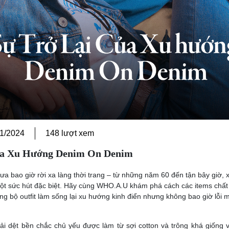
11/2024
148 lượt xem
ủa Xu Hướng Denim On Denim
a bao giờ rời xa làng thời trang – từ những năm 60 đến tận bây giờ, 
t sức hút đặc biệt. Hãy cùng WHO.A.U khám phá cách các items chất 
g bộ outfit làm sống lại xu hướng kinh điển nhưng không bao giờ lỗi 
vải dệt bền chắc chủ yếu được làm từ sợi cotton và trông khá giống 