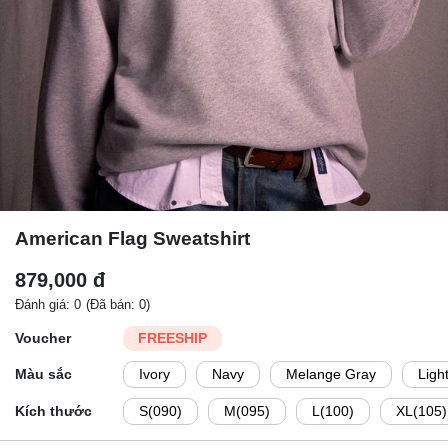
American Flag Sweatshirt
879,000 đ
Đánh giá: 0
(Đã bán: 0)
Voucher
FREESHIP
Màu sắc
Ivory
Navy
Melange Gray
Ligh
Kích thước
S(090)
M(095)
L(100)
XL(105)