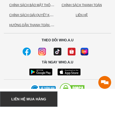
C
HÍNH SÁCH BẢO MẬT THÔNG TIN CÁ NHÂN
CHÍNH SÁCH THANH TOÁN
C
HÍNH SÁCH GIẢI QUYẾT KHIẾU NẠI
LIÊN HỆ
H
ƯỚNG DẪN THANH TOÁN VNPAY
THEO DÕI WHO.A.U
TẢI NGAY WHO.A.U
LIÊN HỆ MUA HÀNG
© 2020 - Bản quyền thuộc về Công ty TNHH TC Commerce