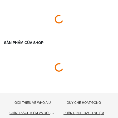
SẢN PHẨM CỦA SHOP
GIỚI THIỆU VỀ WHO.A.U
QUY CHẾ HOẠT ĐỘNG
C
HÍNH SÁCH KIỂM VÀ ĐỔI TRẢ HÀNG
PHÂN ĐỊNH TRÁCH NHIỆM