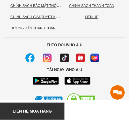
C
HÍNH SÁCH BẢO MẬT THÔNG TIN CÁ NHÂN
CHÍNH SÁCH THANH TOÁN
C
HÍNH SÁCH GIẢI QUYẾT KHIẾU NẠI
LIÊN HỆ
H
ƯỚNG DẪN THANH TOÁN VNPAY
THEO DÕI WHO.A.U
TẢI NGAY WHO.A.U
LIÊN HỆ MUA HÀNG
© 2020 - Bản quyền thuộc về Công ty TNHH TC Commerce