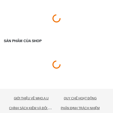
SẢN PHẨM CỦA SHOP
GIỚI THIỆU VỀ WHO.A.U
QUY CHẾ HOẠT ĐỘNG
C
HÍNH SÁCH KIỂM VÀ ĐỔI TRẢ HÀNG
PHÂN ĐỊNH TRÁCH NHIỆM