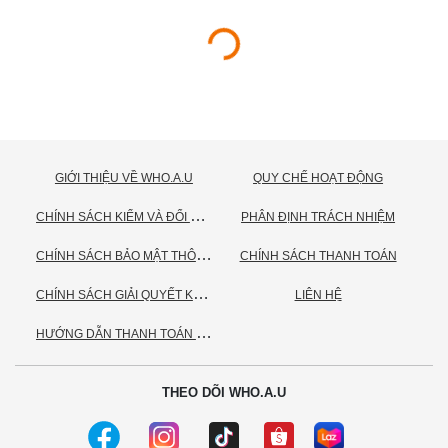
GIỚI THIỆU VỀ WHO.A.U
QUY CHẾ HOẠT ĐỘNG
C
HÍNH SÁCH KIỂM VÀ ĐỔI TRẢ HÀNG
PHÂN ĐỊNH TRÁCH NHIỆM
C
HÍNH SÁCH BẢO MẬT THÔNG TIN CÁ NHÂN
CHÍNH SÁCH THANH TOÁN
C
HÍNH SÁCH GIẢI QUYẾT KHIẾU NẠI
LIÊN HỆ
H
ƯỚNG DẪN THANH TOÁN VNPAY
THEO DÕI WHO.A.U