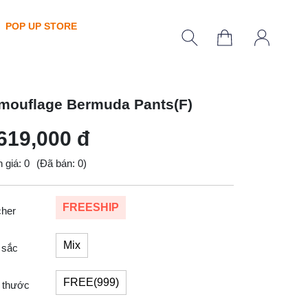
POP UP STORE
mouflage Bermuda Pants(F)
619,000 đ
 giá: 0
(Đã bán: 0)
FREESHIP
cher
Mix
 sắc
FREE(999)
 thước