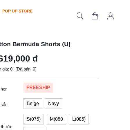
POP UP STORE
tton Bermuda Shorts (U)
619,000 đ
 giá: 0
(Đã bán: 0)
FREESHIP
cher
Beige
Navy
 sắc
S(075)
M(080
L(085)
 thước