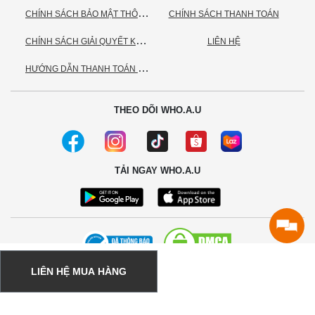
C
HÍNH SÁCH BẢO MẬT THÔNG TIN CÁ NHÂN
CHÍNH SÁCH THANH TOÁN
C
HÍNH SÁCH GIẢI QUYẾT KHIẾU NẠI
LIÊN HỆ
H
ƯỚNG DẪN THANH TOÁN VNPAY
THEO DÕI WHO.A.U
TẢI NGAY WHO.A.U
LIÊN HỆ MUA HÀNG
© 2020 - Bản quyền thuộc về Công ty TNHH TC Commerce