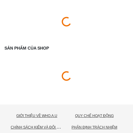
SẢN PHẨM CỦA SHOP
GIỚI THIỆU VỀ WHO.A.U
QUY CHẾ HOẠT ĐỘNG
C
HÍNH SÁCH KIỂM VÀ ĐỔI TRẢ HÀNG
PHÂN ĐỊNH TRÁCH NHIỆM