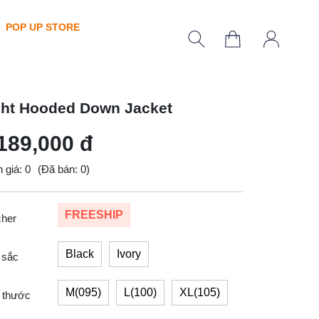
POP UP STORE
ght Hooded Down Jacket
189,000 đ
 giá: 0
(Đã bán: 0)
FREESHIP
cher
Black
Ivory
 sắc
M(095)
L(100)
XL(105)
 thước