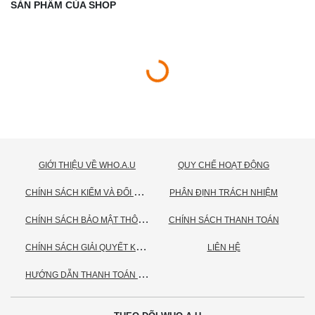
SẢN PHẨM CỦA SHOP
GIỚI THIỆU VỀ WHO.A.U
QUY CHẾ HOẠT ĐỘNG
C
HÍNH SÁCH KIỂM VÀ ĐỔI TRẢ HÀNG
PHÂN ĐỊNH TRÁCH NHIỆM
C
HÍNH SÁCH BẢO MẬT THÔNG TIN CÁ NHÂN
CHÍNH SÁCH THANH TOÁN
C
HÍNH SÁCH GIẢI QUYẾT KHIẾU NẠI
LIÊN HỆ
H
ƯỚNG DẪN THANH TOÁN VNPAY