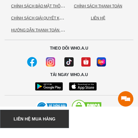
C
HÍNH SÁCH BẢO MẬT THÔNG TIN CÁ NHÂN
CHÍNH SÁCH THANH TOÁN
C
HÍNH SÁCH GIẢI QUYẾT KHIẾU NẠI
LIÊN HỆ
H
ƯỚNG DẪN THANH TOÁN VNPAY
THEO DÕI WHO.A.U
TẢI NGAY WHO.A.U
LIÊN HỆ MUA HÀNG
© 2020 - Bản quyền thuộc về Công ty TNHH TC Commerce