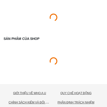
SẢN PHẨM CỦA SHOP
GIỚI THIỆU VỀ WHO.A.U
QUY CHẾ HOẠT ĐỘNG
C
HÍNH SÁCH KIỂM VÀ ĐỔI TRẢ HÀNG
PHÂN ĐỊNH TRÁCH NHIỆM