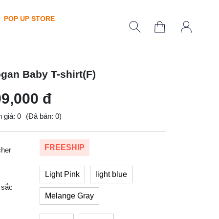
POP UP STORE
ogan Baby T-shirt(F)
9,000 đ
 giá: 0
(Đã bán: 0)
FREESHIP
cher
Light Pink
light blue
 sắc
Melange Gray