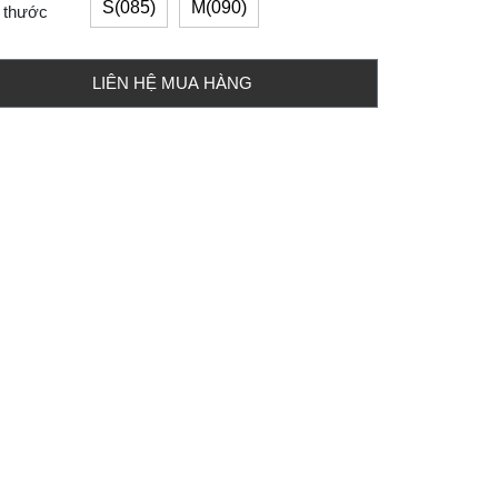
S(085)
M(090)
 thước
LIÊN HỆ MUA HÀNG