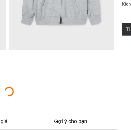
Kích
T
giá
Gợi ý cho bạn