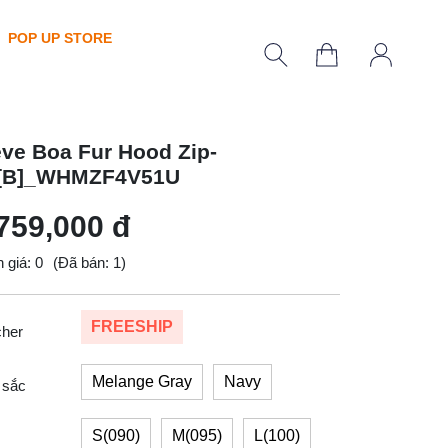
POP UP STORE
eve Boa Fur Hood Zip-
[B]_WHMZF4V51U
759,000 đ
 giá: 0
(Đã bán: 1)
FREESHIP
cher
Melange Gray
Navy
 sắc
S(090)
M(095)
L(100)