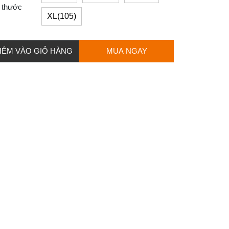
 thước
XL(105)
HÊM VÀO GIỎ HÀNG
MUA NGAY