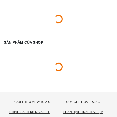
SẢN PHẨM CỦA SHOP
GIỚI THIỆU VỀ WHO.A.U
QUY CHẾ HOẠT ĐỘNG
C
HÍNH SÁCH KIỂM VÀ ĐỔI TRẢ HÀNG
PHÂN ĐỊNH TRÁCH NHIỆM