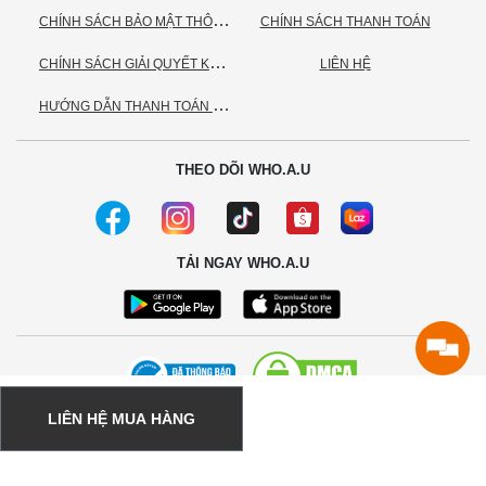
C
HÍNH SÁCH BẢO MẬT THÔNG TIN CÁ NHÂN
CHÍNH SÁCH THANH TOÁN
C
HÍNH SÁCH GIẢI QUYẾT KHIẾU NẠI
LIÊN HỆ
H
ƯỚNG DẪN THANH TOÁN VNPAY
THEO DÕI WHO.A.U
TẢI NGAY WHO.A.U
LIÊN HỆ MUA HÀNG
© 2020 - Bản quyền thuộc về Công ty TNHH TC Commerce