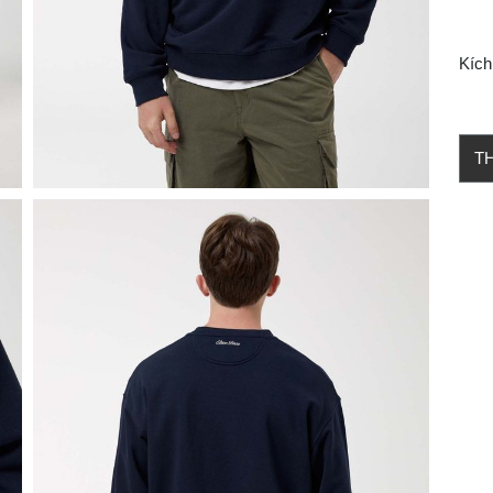
Kích
T