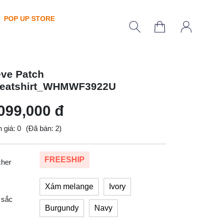
POP UP STORE
eve Patch
eatshirt_WHMWF3922U
099,000 đ
 giá: 0
(Đã bán: 2)
FREESHIP
cher
Xám melange
Ivory
 sắc
Burgundy
Navy