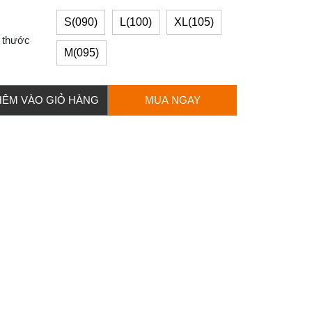
S(090)
L(100)
XL(105)
 thước
M(095)
HÊM VÀO GIỎ HÀNG
MUA NGAY