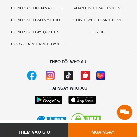
C
HÍNH SÁCH KIỂM VÀ ĐỔI TRẢ HÀNG
PHÂN ĐỊNH TRÁCH NHIỆM
C
HÍNH SÁCH BẢO MẬT THÔNG TIN CÁ NHÂN
CHÍNH SÁCH THANH TOÁN
C
HÍNH SÁCH GIẢI QUYẾT KHIẾU NẠI
LIÊN HỆ
H
ƯỚNG DẪN THANH TOÁN VNPAY
THEO DÕI WHO.A.U
TẢI NGAY WHO.A.U
THÊM VÀO GIỎ
MUA NGAY
© 2020 - Bản quyền thuộc về Công ty TNHH TC Commerce