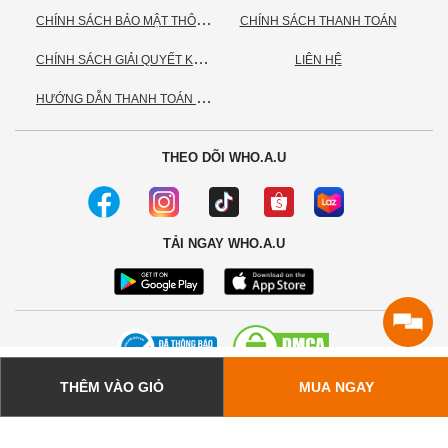
C
HÍNH SÁCH BẢO MẬT THÔNG TIN CÁ NHÂN
CHÍNH SÁCH THANH TOÁN
C
HÍNH SÁCH GIẢI QUYẾT KHIẾU NẠI
LIÊN HỆ
H
ƯỚNG DẪN THANH TOÁN VNPAY
THEO DÕI WHO.A.U
TẢI NGAY WHO.A.U
THÊM VÀO GIỎ
MUA NGAY
© 2020 - Bản quyền thuộc về Công ty TNHH TC Commerce