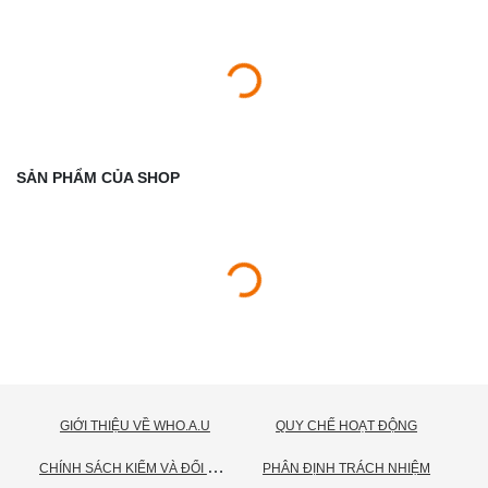
SẢN PHẨM CỦA SHOP
GIỚI THIỆU VỀ WHO.A.U
QUY CHẾ HOẠT ĐỘNG
C
HÍNH SÁCH KIỂM VÀ ĐỔI TRẢ HÀNG
PHÂN ĐỊNH TRÁCH NHIỆM