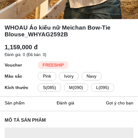
WHOAU Áo kiểu nữ Meichan Bow-Tie
Blouse_WHYAG2592B
1,159,000 đ
Đánh giá: 0
(Đã bán: 0)
Voucher
FREESHIP
Màu sắc
Pink
Ivory
Navy
Kích thước
S(085)
M(090)
L(095)
Sản phẩm
Đánh giá
Gợi ý cho bạn
MÔ TẢ SẢN PHẨM