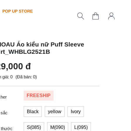
POP UP STORE
OAU Áo kiểu nữ Puff Sleeve
irt_WHBLG2521B
9,000 đ
 giá: 0
(Đã bán: 0)
FREESHIP
cher
Black
yellow
Ivory
 sắc
S(085)
M(090)
L(095)
 thước