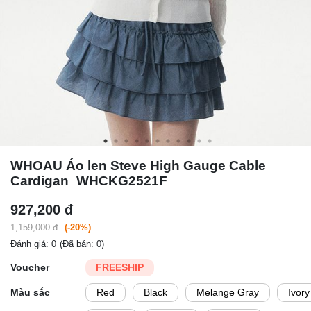
WHOAU Áo len Steve High Gauge Cable
Cardigan_WHCKG2521F
927,200 đ
1,159,000 đ
(-20%)
Đánh giá: 0
(Đã bán: 0)
Voucher
FREESHIP
Màu sắc
Red
Black
Melange Gray
Ivory