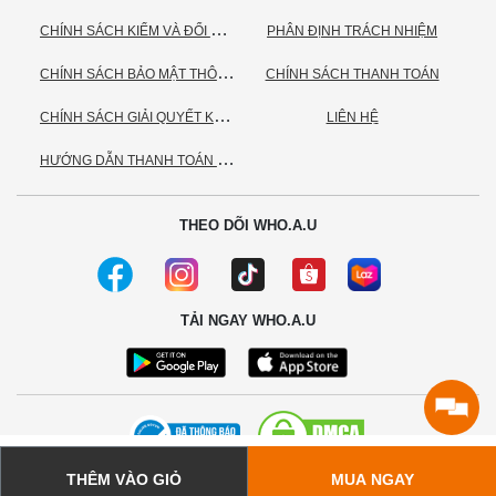
C
HÍNH SÁCH KIỂM VÀ ĐỔI TRẢ HÀNG
PHÂN ĐỊNH TRÁCH NHIỆM
C
HÍNH SÁCH BẢO MẬT THÔNG TIN CÁ NHÂN
CHÍNH SÁCH THANH TOÁN
C
HÍNH SÁCH GIẢI QUYẾT KHIẾU NẠI
LIÊN HỆ
H
ƯỚNG DẪN THANH TOÁN VNPAY
THEO DÕI WHO.A.U
TẢI NGAY WHO.A.U
THÊM VÀO GIỎ
MUA NGAY
© 2020 - Bản quyền thuộc về Công ty TNHH TC Commerce