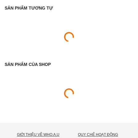
SẢN PHẨM TƯƠNG TỰ
SẢN PHẨM CỦA SHOP
GIỚI THIỆU VỀ WHO.A.U
QUY CHẾ HOẠT ĐỘNG