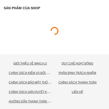
SẢN PHẨM CỦA SHOP
GIỚI THIỆU VỀ WHO.A.U
QUY CHẾ HOẠT ĐỘNG
C
HÍNH SÁCH KIỂM VÀ ĐỔI TRẢ HÀNG
PHÂN ĐỊNH TRÁCH NHIỆM
C
HÍNH SÁCH BẢO MẬT THÔNG TIN CÁ NHÂN
CHÍNH SÁCH THANH TOÁN
C
HÍNH SÁCH GIẢI QUYẾT KHIẾU NẠI
LIÊN HỆ
H
ƯỚNG DẪN THANH TOÁN VNPAY