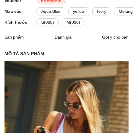
Voucher
FREESHIP
Màu sắc
Aqua Blue
yellow
Ivory
Melang
Kích thước
S(085)
M(090)
Sản phẩm
Đánh giá
Gợi ý cho bạn
MÔ TẢ SẢN PHẨM