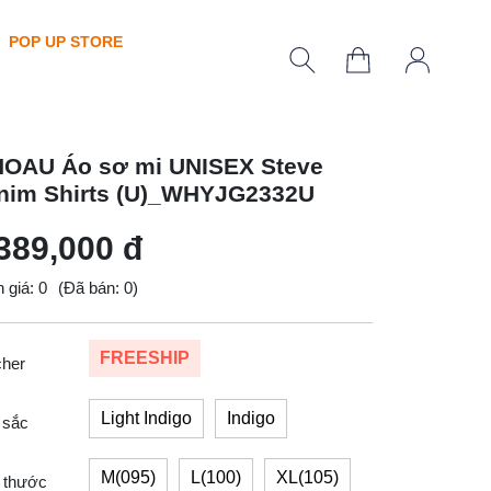
POP UP STORE
OAU Áo sơ mi UNISEX Steve
nim Shirts (U)_WHYJG2332U
389,000 đ
 giá: 0
(Đã bán: 0)
FREESHIP
cher
Light Indigo
Indigo
 sắc
M(095)
L(100)
XL(105)
 thước