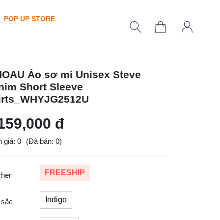
POP UP STORE
OAU Áo sơ mi Unisex Steve
nim Short Sleeve
irts_WHYJG2512U
159,000 đ
 giá: 0
(Đã bán: 0)
FREESHIP
cher
Indigo
 sắc