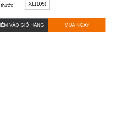
XL(105)
 thước
HÊM VÀO GIỎ HÀNG
MUA NGAY