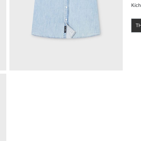
Kích
T