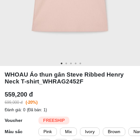
WHOAU Áo thun gân Steve Ribbed Henry
Neck T-shirt_WHRAG2452F
559,200 đ
699,000 đ
(-20%)
Đánh giá: 0
(Đã bán: 1)
Voucher
FREESHIP
Màu sắc
Pink
Mix
Ivory
Brown
Na