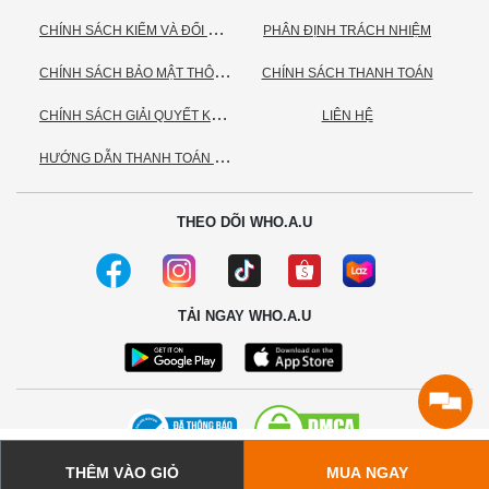
C
HÍNH SÁCH KIỂM VÀ ĐỔI TRẢ HÀNG
PHÂN ĐỊNH TRÁCH NHIỆM
C
HÍNH SÁCH BẢO MẬT THÔNG TIN CÁ NHÂN
CHÍNH SÁCH THANH TOÁN
C
HÍNH SÁCH GIẢI QUYẾT KHIẾU NẠI
LIÊN HỆ
H
ƯỚNG DẪN THANH TOÁN VNPAY
THEO DÕI WHO.A.U
TẢI NGAY WHO.A.U
THÊM VÀO GIỎ
MUA NGAY
© 2020 - Bản quyền thuộc về Công ty TNHH TC Commerce