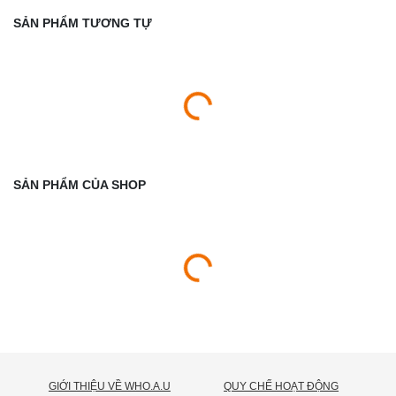
SẢN PHẨM TƯƠNG TỰ
SẢN PHẨM CỦA SHOP
GIỚI THIỆU VỀ WHO.A.U
QUY CHẾ HOẠT ĐỘNG