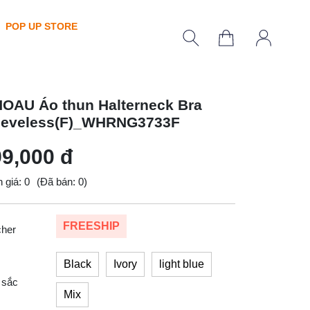
POP UP STORE
OAU Áo thun Halterneck Bra
eeveless(F)_WHRNG3733F
9,000 đ
 giá: 0
(Đã bán: 0)
FREESHIP
cher
Black
Ivory
light blue
 sắc
Mix