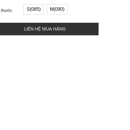
S(085)
M(090)
 thước
LIÊN HỆ MUA HÀNG