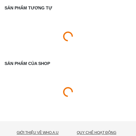
SẢN PHẨM TƯƠNG TỰ
SẢN PHẨM CỦA SHOP
GIỚI THIỆU VỀ WHO.A.U
QUY CHẾ HOẠT ĐỘNG