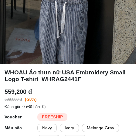
WHOAU Áo thun nữ USA Embroidery Small
Logo T-shirt_WHRAG2441F
559,200 đ
699,000 đ
(-20%)
Đánh giá: 0
(Đã bán: 0)
Voucher
FREESHIP
Màu sắc
Navy
Ivory
Melange Gray