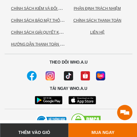
C
HÍNH SÁCH KIỂM VÀ ĐỔI TRẢ HÀNG
PHÂN ĐỊNH TRÁCH NHIỆM
C
HÍNH SÁCH BẢO MẬT THÔNG TIN CÁ NHÂN
CHÍNH SÁCH THANH TOÁN
C
HÍNH SÁCH GIẢI QUYẾT KHIẾU NẠI
LIÊN HỆ
H
ƯỚNG DẪN THANH TOÁN VNPAY
THEO DÕI WHO.A.U
TẢI NGAY WHO.A.U
THÊM VÀO GIỎ
MUA NGAY
© 2020 - Bản quyền thuộc về Công ty TNHH TC Commerce