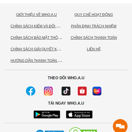
GIỚI THIỆU VỀ WHO.A.U
QUY CHẾ HOẠT ĐỘNG
C
HÍNH SÁCH KIỂM VÀ ĐỔI TRẢ HÀNG
PHÂN ĐỊNH TRÁCH NHIỆM
C
HÍNH SÁCH BẢO MẬT THÔNG TIN CÁ NHÂN
CHÍNH SÁCH THANH TOÁN
C
HÍNH SÁCH GIẢI QUYẾT KHIẾU NẠI
LIÊN HỆ
H
ƯỚNG DẪN THANH TOÁN VNPAY
THEO DÕI WHO.A.U
TẢI NGAY WHO.A.U