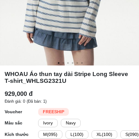
WHOAU Áo thun tay dài Stripe Long Sleeve
T-shirt_WHLSG2321U
929,000 đ
Đánh giá: 0
(Đã bán: 1)
Voucher
FREESHIP
Màu sắc
Ivory
Navy
Kích thước
M(095)
L(100)
XL(100)
S(090)