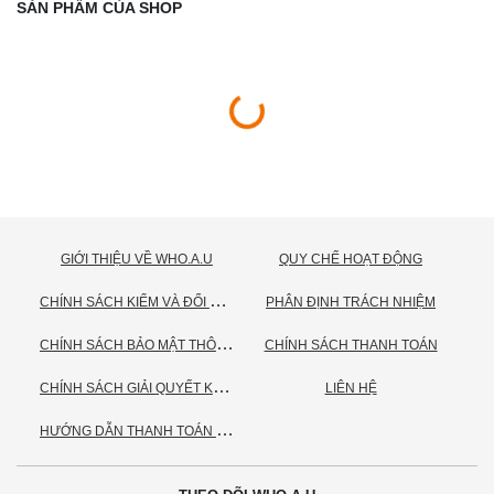
SẢN PHẨM CỦA SHOP
GIỚI THIỆU VỀ WHO.A.U
QUY CHẾ HOẠT ĐỘNG
C
HÍNH SÁCH KIỂM VÀ ĐỔI TRẢ HÀNG
PHÂN ĐỊNH TRÁCH NHIỆM
C
HÍNH SÁCH BẢO MẬT THÔNG TIN CÁ NHÂN
CHÍNH SÁCH THANH TOÁN
C
HÍNH SÁCH GIẢI QUYẾT KHIẾU NẠI
LIÊN HỆ
H
ƯỚNG DẪN THANH TOÁN VNPAY