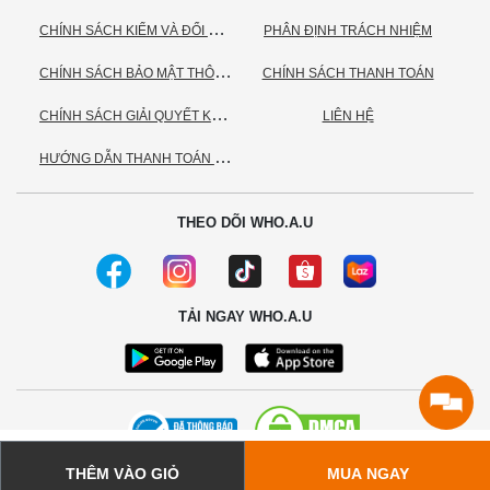
C
HÍNH SÁCH KIỂM VÀ ĐỔI TRẢ HÀNG
PHÂN ĐỊNH TRÁCH NHIỆM
C
HÍNH SÁCH BẢO MẬT THÔNG TIN CÁ NHÂN
CHÍNH SÁCH THANH TOÁN
C
HÍNH SÁCH GIẢI QUYẾT KHIẾU NẠI
LIÊN HỆ
H
ƯỚNG DẪN THANH TOÁN VNPAY
THEO DÕI WHO.A.U
TẢI NGAY WHO.A.U
THÊM VÀO GIỎ
MUA NGAY
© 2020 - Bản quyền thuộc về Công ty TNHH TC Commerce