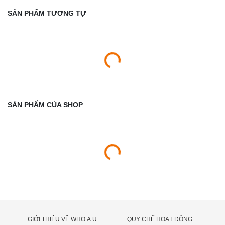
SẢN PHẨM TƯƠNG TỰ
SẢN PHẨM CỦA SHOP
GIỚI THIỆU VỀ WHO.A.U
QUY CHẾ HOẠT ĐỘNG