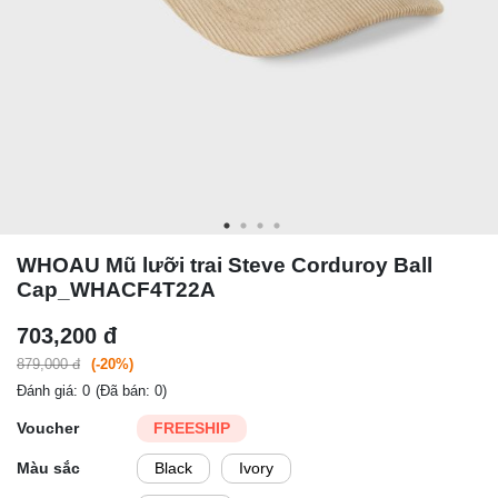
WHOAU Mũ lưỡi trai Steve Corduroy Ball
Cap_WHACF4T22A
703,200 đ
879,000 đ
(-20%)
Đánh giá: 0
(Đã bán: 0)
Voucher
FREESHIP
Màu sắc
Black
Ivory