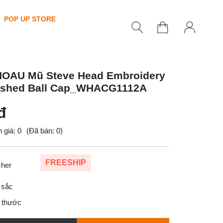
POP UP STORE
OAU Mũ Steve Head Embroidery
shed Ball Cap_WHACG1112A
đ
 giá: 0
(Đã bán: 0)
FREESHIP
cher
 sắc
 thước