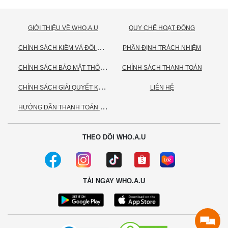
GIỚI THIỆU VỀ WHO.A.U
QUY CHẾ HOẠT ĐỘNG
C
HÍNH SÁCH KIỂM VÀ ĐỔI TRẢ HÀNG
PHÂN ĐỊNH TRÁCH NHIỆM
C
HÍNH SÁCH BẢO MẬT THÔNG TIN CÁ NHÂN
CHÍNH SÁCH THANH TOÁN
C
HÍNH SÁCH GIẢI QUYẾT KHIẾU NẠI
LIÊN HỆ
H
ƯỚNG DẪN THANH TOÁN VNPAY
THEO DÕI WHO.A.U
TẢI NGAY WHO.A.U