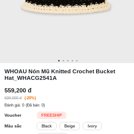
WHOAU Nón Mũ Knitted Crochet Bucket
Hat_WHACG2541A
559,200 đ
699,000 đ
(-20%)
Đánh giá: 0
(Đã bán: 0)
Voucher
FREESHIP
Màu sắc
Black
Beige
Ivory