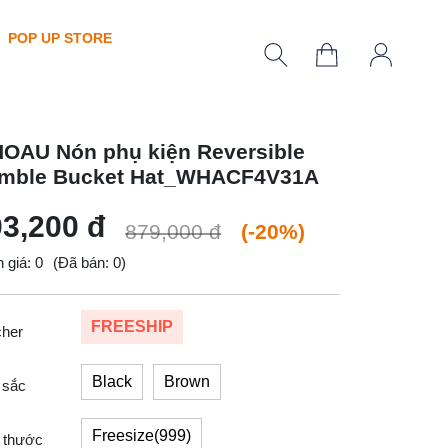
POP UP STORE
OAU Nón phụ kiện Reversible
mble Bucket Hat_WHACF4V31A
3,200 đ
879,000 đ
(-20%)
 giá: 0
(Đã bán: 0)
FREESHIP
cher
Black
Brown
 sắc
Freesize(999)
 thước