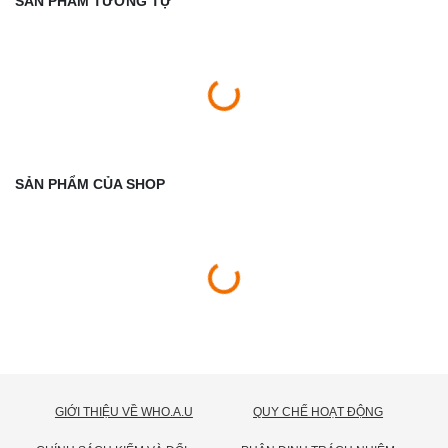
SẢN PHẨM TƯƠNG TỰ
SẢN PHẨM CỦA SHOP
GIỚI THIỆU VỀ WHO.A.U
QUY CHẾ HOẠT ĐỘNG