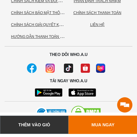
C
HÍNH SÁCH KIỂM VÀ ĐỔI TRẢ HÀNG
PHÂN ĐỊNH TRÁCH NHIỆM
C
HÍNH SÁCH BẢO MẬT THÔNG TIN CÁ NHÂN
CHÍNH SÁCH THANH TOÁN
C
HÍNH SÁCH GIẢI QUYẾT KHIẾU NẠI
LIÊN HỆ
H
ƯỚNG DẪN THANH TOÁN VNPAY
THEO DÕI WHO.A.U
TẢI NGAY WHO.A.U
THÊM VÀO GIỎ
MUA NGAY
© 2020 - Bản quyền thuộc về Công ty TNHH TC Commerce