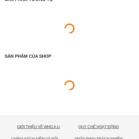
SẢN PHẨM CỦA SHOP
GIỚI THIỆU VỀ WHO.A.U
QUY CHẾ HOẠT ĐỘNG
C
HÍNH SÁCH KIỂM VÀ ĐỔI TRẢ HÀNG