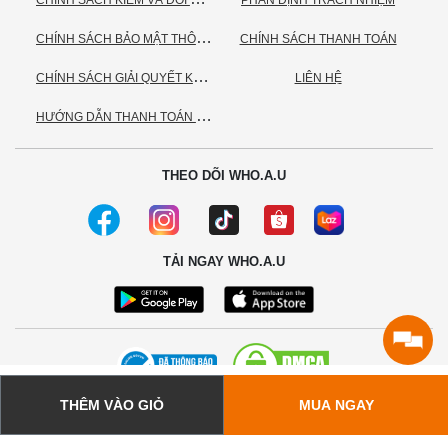
PHÂN ĐỊNH TRÁCH NHIỆM
C
HÍNH SÁCH BẢO MẬT THÔNG TIN CÁ NHÂN
CHÍNH SÁCH THANH TOÁN
C
HÍNH SÁCH GIẢI QUYẾT KHIẾU NẠI
LIÊN HỆ
H
ƯỚNG DẪN THANH TOÁN VNPAY
THEO DÕI WHO.A.U
TẢI NGAY WHO.A.U
THÊM VÀO GIỎ
MUA NGAY
© 2020 - Bản quyền thuộc về Công ty TNHH TC Commerce