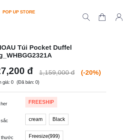
POP UP STORE
OAU Túi Pocket Duffel
g_WHBGG2321A
7,200 đ
1,159,000 đ
(-20%)
 giá: 0
(Đã bán: 0)
FREESHIP
cher
cream
Black
 sắc
Freesize(999)
 thước