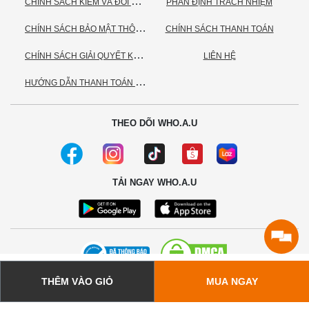
C
HÍNH SÁCH KIỂM VÀ ĐỔI TRẢ HÀNG
PHÂN ĐỊNH TRÁCH NHIỆM
C
HÍNH SÁCH BẢO MẬT THÔNG TIN CÁ NHÂN
CHÍNH SÁCH THANH TOÁN
C
HÍNH SÁCH GIẢI QUYẾT KHIẾU NẠI
LIÊN HỆ
H
ƯỚNG DẪN THANH TOÁN VNPAY
THEO DÕI WHO.A.U
TẢI NGAY WHO.A.U
THÊM VÀO GIỎ
MUA NGAY
© 2020 - Bản quyền thuộc về Công ty TNHH TC Commerce