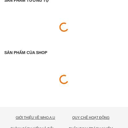
SẢN PHẨM TƯƠNG TỰ
SẢN PHẨM CỦA SHOP
GIỚI THIỆU VỀ WHO.A.U
QUY CHẾ HOẠT ĐỘNG