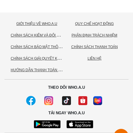
GIỚI THIỆU VỀ WHO.A.U
QUY CHẾ HOẠT ĐỘNG
C
HÍNH SÁCH KIỂM VÀ ĐỔI TRẢ HÀNG
PHÂN ĐỊNH TRÁCH NHIỆM
C
HÍNH SÁCH BẢO MẬT THÔNG TIN CÁ NHÂN
CHÍNH SÁCH THANH TOÁN
C
HÍNH SÁCH GIẢI QUYẾT KHIẾU NẠI
LIÊN HỆ
H
ƯỚNG DẪN THANH TOÁN VNPAY
THEO DÕI WHO.A.U
TẢI NGAY WHO.A.U