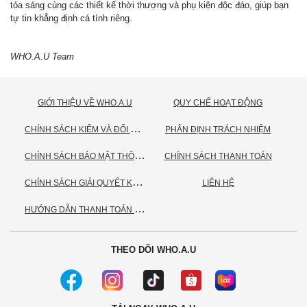
tỏa sáng cùng các thiết kế thời thượng và phụ kiện độc đáo, giúp bạn
tự tin khẳng định cá tính riêng.
WHO.A.U Team
GIỚI THIỆU VỀ WHO.A.U
QUY CHẾ HOẠT ĐỘNG
C
HÍNH SÁCH KIỂM VÀ ĐỔI TRẢ HÀNG
PHÂN ĐỊNH TRÁCH NHIỆM
C
HÍNH SÁCH BẢO MẬT THÔNG TIN CÁ NHÂN
CHÍNH SÁCH THANH TOÁN
C
HÍNH SÁCH GIẢI QUYẾT KHIẾU NẠI
LIÊN HỆ
H
ƯỚNG DẪN THANH TOÁN VNPAY
THEO DÕI WHO.A.U