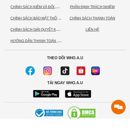
C
HÍNH SÁCH KIỂM VÀ ĐỔI TRẢ HÀNG
PHÂN ĐỊNH TRÁCH NHIỆM
C
HÍNH SÁCH BẢO MẬT THÔNG TIN CÁ NHÂN
CHÍNH SÁCH THANH TOÁN
C
HÍNH SÁCH GIẢI QUYẾT KHIẾU NẠI
LIÊN HỆ
H
ƯỚNG DẪN THANH TOÁN VNPAY
THEO DÕI WHO.A.U
TẢI NGAY WHO.A.U
© 2020 - Bản quyền thuộc về Công ty TNHH TC Commerce