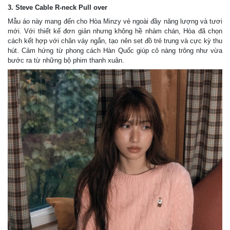
3. Steve Cable R-neck Pull over
Mẫu áo này mang đến cho Hòa Minzy vẻ ngoài đầy năng lượng và tươi
mới. Với thiết kế đơn giản nhưng không hề nhàm chán, Hòa đã chọn
cách kết hợp với chân váy ngắn, tạo nên set đồ trẻ trung và cực kỳ thu
hút. Cảm hứng từ phong cách Hàn Quốc giúp cô nàng trông như vừa
bước ra từ những bộ phim thanh xuân.