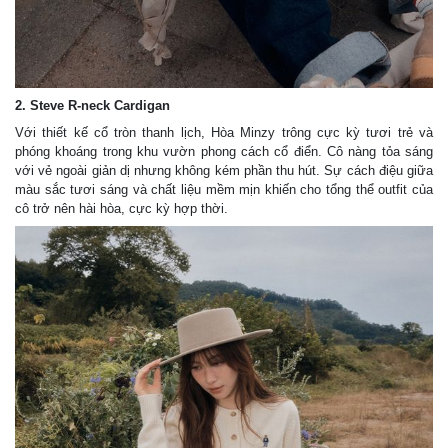
2. Steve R-neck Cardigan
Với thiết kế cổ tròn thanh lịch, Hòa Minzy trông cực kỳ tươi trẻ và
phóng khoáng trong khu vườn phong cách cổ điển. Cô nàng tỏa sáng
với vẻ ngoài giản dị nhưng không kém phần thu hút. Sự cách điệu giữa
màu sắc tươi sáng và chất liệu mềm mịn khiến cho tổng thể outfit của
cô trở nên hài hòa, cực kỳ hợp thời.