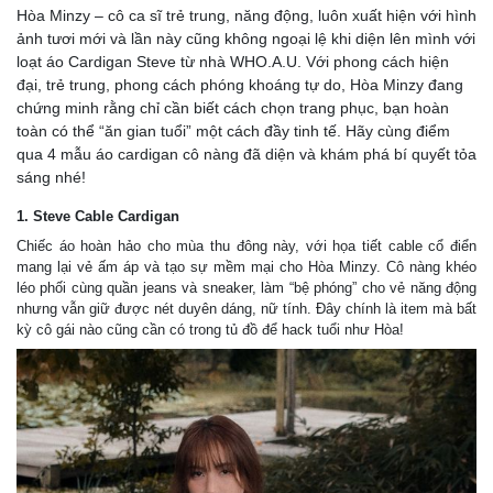
Hòa Minzy – cô ca sĩ trẻ trung, năng động, luôn xuất hiện với hình
ảnh tươi mới và lần này cũng không ngoại lệ khi diện lên mình với
loạt áo Cardigan Steve từ nhà WHO.A.U. Với phong cách hiện
đại, trẻ trung, phong cách phóng khoáng tự do, Hòa Minzy đang
chứng minh rằng chỉ cần biết cách chọn trang phục, bạn hoàn
toàn có thể “ăn gian tuổi” một cách đầy tinh tế. Hãy cùng điểm
qua 4 mẫu áo cardigan cô nàng đã diện và khám phá bí quyết tỏa
sáng nhé!
1. Steve Cable Cardigan
Chiếc áo hoàn hảo cho mùa thu đông này, với họa tiết cable cổ điển
mang lại vẻ ấm áp và tạo sự mềm mại cho Hòa Minzy. Cô nàng khéo
léo phối cùng quần jeans và sneaker, làm “bệ phóng” cho vẻ năng động
nhưng vẫn giữ được nét duyên dáng, nữ tính. Đây chính là item mà bất
kỳ cô gái nào cũng cần có trong tủ đồ để hack tuổi như Hòa!